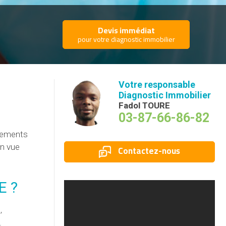
Devis immédiat
pour votre diagnostic immobilier
Votre responsable
Diagnostic Immobilier
Fadol TOURE
03-87-66-86-82
ssements
en vue
Contactez-nous
E ?
,
.