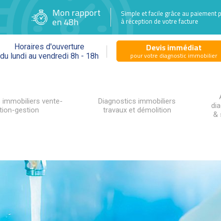
Mon rapport
Simple et facile grâce au paiement 
en 48h
à réception de votre facture
Devis immédiat
Horaires d'ouverture
pour votre diagnostic immobilier
du lundi au vendredi 8h - 18h
 immobiliers vente-
Diagnostics immobiliers
di
tion-gestion
travaux et démolition
& 