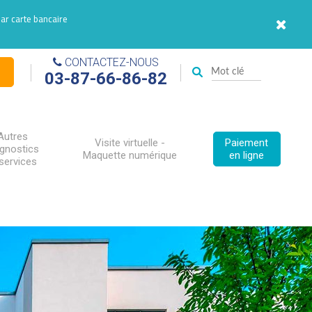
par carte bancaire
CONTACTEZ-NOUS
03-87-66-86-82
Autres
Visite virtuelle -
Paiement
agnostics
Maquette numérique
en ligne
services