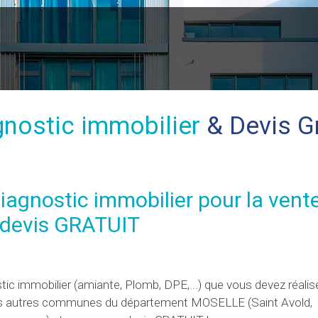
gnostic immobilier
& Devis Gr
diagnostic immobilier
pour la vent
n devis GRATUIT
tic immobilier (amiante, Plomb, DPE,...) que vous devez réalise
s les autres communes du département MOSELLE (Saint Avold,