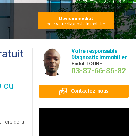
Devis immédiat
pour votre diagnostic immobilier
atuit
Votre responsable
Diagnostic Immobilier
Fadol TOURE
03-87-66-86-82
e ou
Contactez-nous
r lors de la