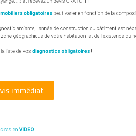
yange, ...) et recevez un devis GRATUIT !
mobiliers obligatoires
peut varier en fonction de la composi
iagnostic amiante, l'année de construction du bâtiment est néc
a zone géographique de votre habitation et de l’existence ou n
la liste de vos
diagnostics obligatoires
!
vis immédiat
toires en
VIDEO