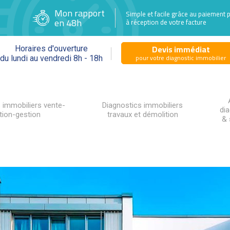
Mon rapport
Simple et facile grâce au paiement 
en 48h
à réception de votre facture
Devis immédiat
Horaires d'ouverture
pour votre diagnostic immobilier
du lundi au vendredi 8h - 18h
 immobiliers vente-
Diagnostics immobiliers
di
tion-gestion
travaux et démolition
& 