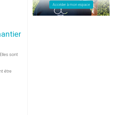
Accéder à mon espace
hantier
Elles sont
nt être