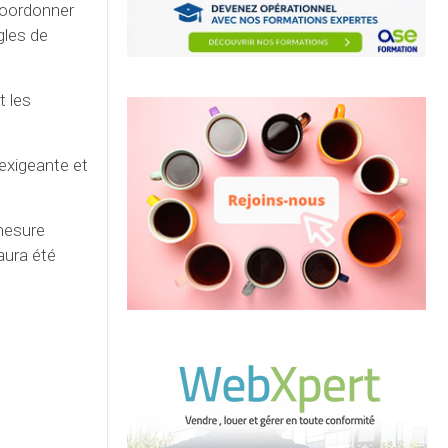
coordonner
gles de
t les
 exigeante et
mesure
aura été