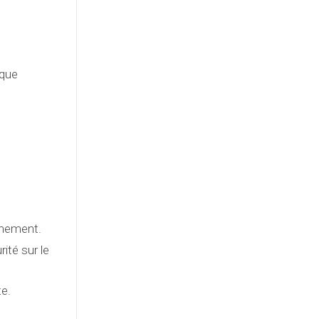
sque
onnement.
ité sur le
te.