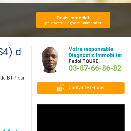
Devis immédiat
pour votre diagnostic immobilier
4) d'
Votre responsable
Diagnostic Immobilier
Fadol TOURE
03-87-66-86-82
du BTP. qui
Contactez-nous