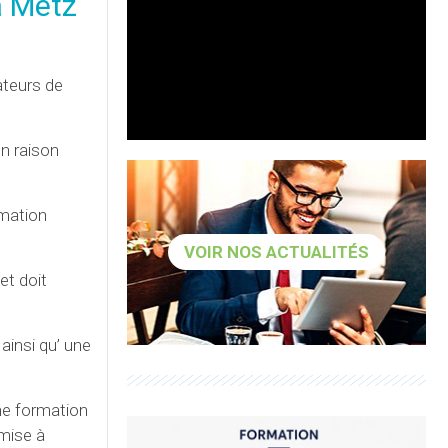
à Metz
ateurs de
en raison
rmation
VOIR NOS ACTUALITÉS
et doit
ainsi qu’ une
ne formation
emise à