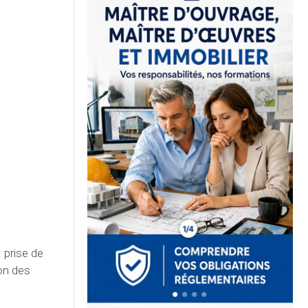
 prise de
on des