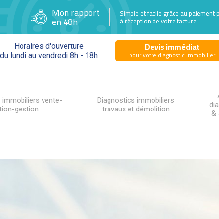
Mon rapport
Simple et facile grâce au paiement 
en 48h
à réception de votre facture
Devis immédiat
Horaires d'ouverture
pour votre diagnostic immobilier
du lundi au vendredi 8h - 18h
 immobiliers vente-
Diagnostics immobiliers
di
tion-gestion
travaux et démolition
& 