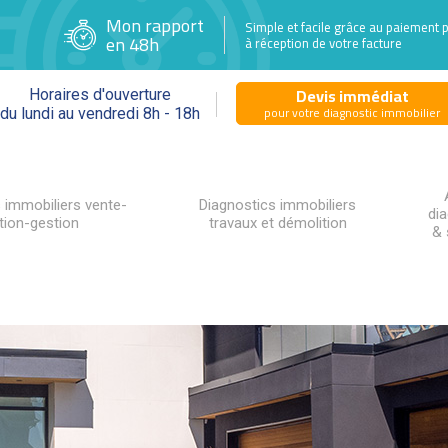
Mon rapport
Simple et facile grâce au paiement 
en 48h
à réception de votre facture
Devis immédiat
Horaires d'ouverture
pour votre diagnostic immobilier
du lundi au vendredi 8h - 18h
 immobiliers vente-
Diagnostics immobiliers
di
tion-gestion
travaux et démolition
& 