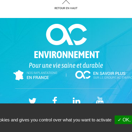
|
Alliance Sud Expertise (06 Ouest) - Cabinet -SAS - 262 Allée des Cougoussolles
okies and gives you control over what you want to activate
✓ OK, 
Tél. 09-87-56-56-92 - Votre cabinet de
diagnostic immobilier à
Copyright © 2026 |
Mentions légales |
Plan du site
|
GESTION DES COOKIES