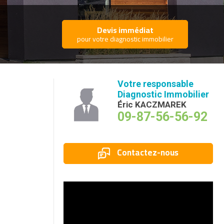
Devis immédiat
pour votre diagnostic immobilier
Votre responsable
Diagnostic Immobilier
Éric KACZMAREK
09-87-56-56-92
Contactez-nous