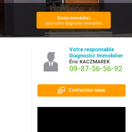
Devis immédiat
pour votre diagnostic immobilier
Votre responsable
Diagnostic Immobilier
Éric KACZMAREK
09-87-56-56-92
Contactez-nous