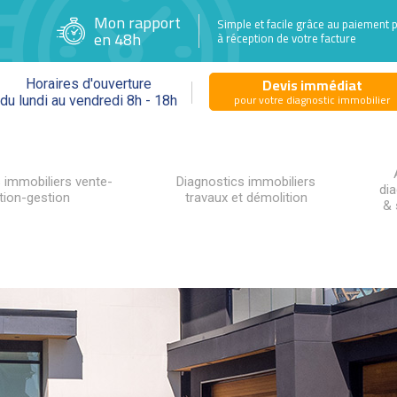
Mon rapport
Simple et facile grâce au paiement 
en 48h
à réception de votre facture
Devis immédiat
Horaires d'ouverture
pour votre diagnostic immobilier
du lundi au vendredi 8h - 18h
 immobiliers vente-
Diagnostics immobiliers
di
tion-gestion
travaux et démolition
& 