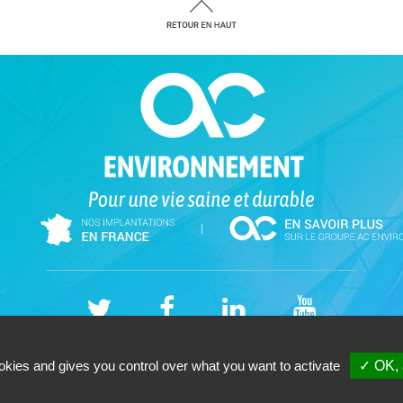
|
Alliance Sud Expertise (06 Ouest) - Cabinet -SAS - 262 Allée des Cougoussolles
okies and gives you control over what you want to activate
✓ OK, 
Tél. 09-87-56-56-92 - Votre cabinet de
diagnostic immobilier
Copyright © 2026 |
Mentions légales |
Plan du site
|
GESTION DES COOKIES