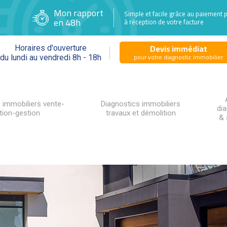
Mon rapport
Simple et facile grâce au paiement 
en 48h
à réception de votre facture
Devis immédiat
Horaires d'ouverture
pour votre diagnostic immobilier
du lundi au vendredi 8h - 18h
 immobiliers vente-
Diagnostics immobiliers
di
tion-gestion
travaux et démolition
& 