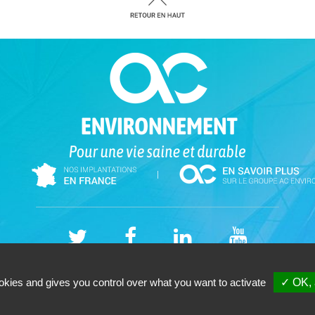
|
 ENVIRONNEMENT (Moselle) - Cabinet -SAS - 3 place Edouard BRANLY 57000 M
okies and gives you control over what you want to activate
✓ OK, 
Tél. 03-87-66-86-82 - Votre cabinet de
diagnostic immobilier Metz (MOSELLE)
Copyright © 2026 |
Mentions légales |
Plan du site
|
GESTION DES COOKIES