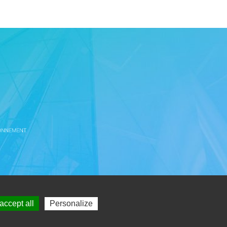
etz
accept all
Personalize