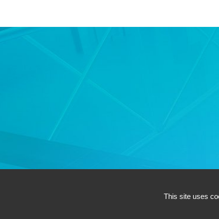
AC
This site uses co